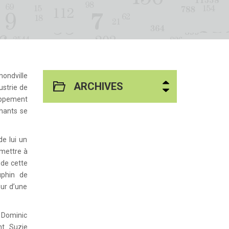
mondville
ARCHIVES
ustrie de
oppement
hants se
de lui un
emettre à
 de cette
uphin de
ur d’une
 Dominic
t. Suzie