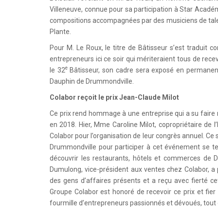
Villeneuve, connue pour sa participation à Star Académi
compositions accompagnées par des musiciens de talent
Plante.
Pour M. Le Roux, le titre de Bâtisseur s’est traduit c
entrepreneurs ici ce soir qui mériteraient tous de re
e
le 32
Bâtisseur, son cadre sera exposé en permanenc
Dauphin de Drummondville.
Colabor reçoit le prix Jean-Claude Milot
Ce prix rend hommage à une entreprise qui a su faire 
en 2018. Hier, Mme Caroline Milot, copropriétaire de 
Colabor pour l’organisation de leur congrès annuel. Ce 
Drummondville pour participer à cet événement se tena
découvrir les restaurants, hôtels et commerces de D
Dumulong, vice-président aux ventes chez Colabor, a 
des gens d’affaires présents et a reçu avec fierté ce
Groupe Colabor est honoré de recevoir ce prix et fier
fourmille d’entrepreneurs passionnés et dévoués, tout