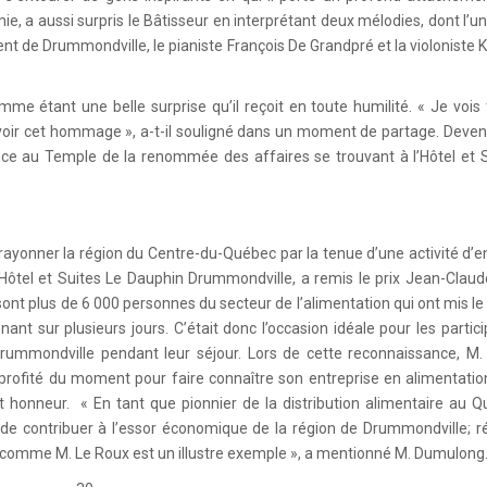
e, a aussi surpris le Bâtisseur en interprétant deux mélodies, dont l’u
 de Drummondville, le pianiste François De Grandpré et la violoniste 
omme étant une belle surprise qu’il reçoit en toute humilité. « Je vois
cevoir cet hommage », a-t-il souligné dans un moment de partage. Deven
e au Temple de la renommée des affaires se trouvant à l’Hôtel et S
rayonner la région du Centre-du-Québec par la tenue d’une activité d’
l’Hôtel et Suites Le Dauphin Drummondville, a remis le prix Jean-Claud
sont plus de 6 000 personnes du secteur de l’alimentation qui ont mis le
nt sur plusieurs jours. C’était donc l’occasion idéale pour les partic
rummondville pendant leur séjour. Lors de cette reconnaissance, M.
profité du moment pour faire connaître son entreprise en alimentati
t honneur. « En tant que pionnier de la distribution alimentaire au Q
 de contribuer à l’essor économique de la région de Drummondville; r
 comme M. Le Roux est un illustre exemple », a mentionné M. Dumulong