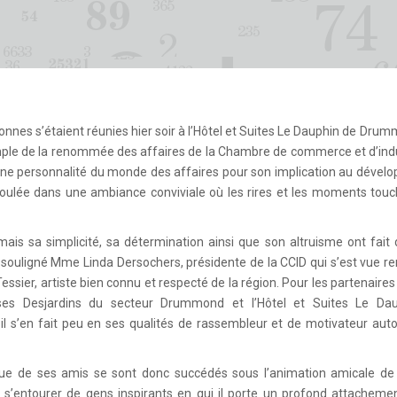
onnes s’étaient réunies hier soir à l’Hôtel et Suites Le Dauphin de Drum
emple de la renommée des affaires de la Chambre de commerce et d’ind
e personnalité du monde des affaires pour son implication au dével
lée dans une ambiance conviviale où les rires et les moments touc
ais sa simplicité, sa détermination ainsi que son altruisme ont fait 
 a souligné Mme Linda Dersochers, présidente de la CCID qui s’est vue r
Tessier, artiste bien connu et respecté de la région. Pour les partenaires
sses Desjardins du secteur Drummond et l’Hôtel et Suites Le Da
 s’en fait peu en ses qualités de rassembleur et de motivateur auto
 que de ses amis se sont donc succédés sous l’animation amicale de
s’entourer de gens inspirants en qui il porte un profond attachemen