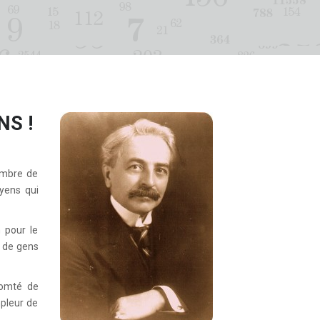
S !
ambre de
yens qui
 pour le
t de gens
comté de
mpleur de