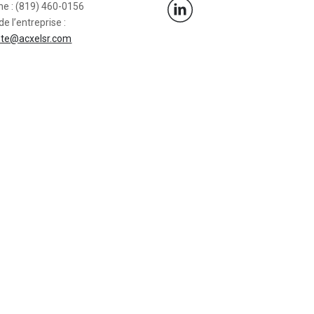
ne : (819) 460-0156
de l’entreprise :
ote@acxelsr.com