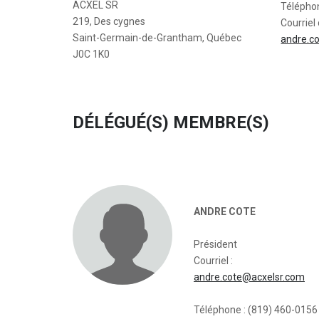
ACXEL SR
Télépho
219, Des cygnes
Courriel 
Saint-Germain-de-Grantham, Québec
andre.c
J0C 1K0
DÉLÉGUÉ(S) MEMBRE(S)
ANDRE COTE
Président
Courriel :
andre.cote@acxelsr.com
Téléphone : (819) 460-0156