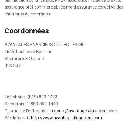
planification de la retraite, RVER, assurance maladies graves,
assurance prêt commercial, régime d'assurance collective des
chambres de commerce.
Coordonnées
AVANTAGES FINANCIERS COLLECTIFS INC.
4645, boulevard Bourque
Sherbrooke, Québec
J1N 2G6
Téléphone : (819) 823-1443
Sans frais : 1-888-864-1443
Courriel de l’entreprise :
aproulx@avantagesfinanciers.com
Site Internet :
http://www.avantagesfinanciers.com