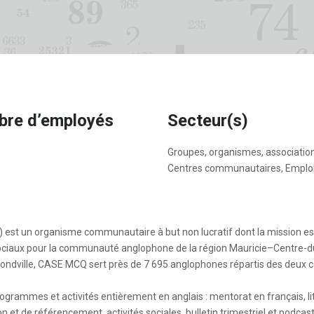
re d’employés
Secteur(s)
Groupes, organismes, associatio
Centres communautaires, Emplo
) est un organisme communautaire à but non lucratif dont la mission es
s sociaux pour la communauté anglophone de la région Mauricie–Centre-d
ondville, CASE MCQ sert près de 7 695 anglophones répartis des deux 
grammes et activités entièrement en anglais : mentorat en français, lit
n et de référencement, activités sociales, bulletin trimestriel et podca