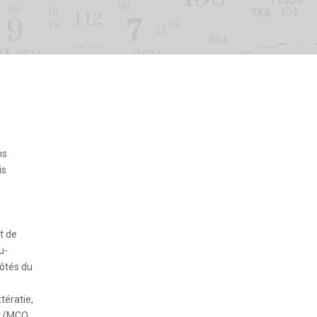
ns
is
t de
u-
côtés du
tératie,
st (MCQ