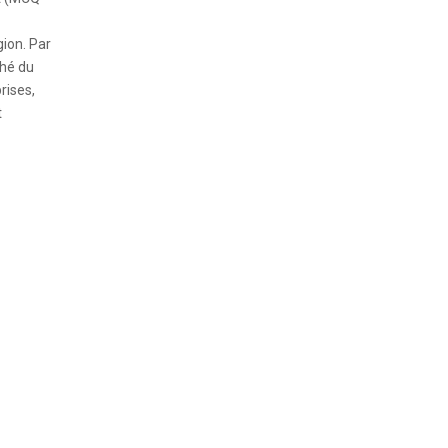
ion. Par
ché du
rises,
t