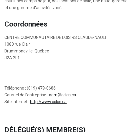
cours, des camps de jour, des locations de salle, une halte-garderie
et une gamme d'activités variés.
Coordonnées
CENTRE COMMUNAUTAIRE DE LOISIRS CLAUDE-NAULT
1080 rue Clair
Drummondville, Québec
J2A 2L1
Téléphone : (819) 479-8686
Courriel de l’entreprise :
adm@cclcn.ca
Site Internet :
http://www.cclcn.ca
DÉLÉGUÉ(S) MEMBRE(S)