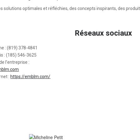
 solutions optimales et réfléchies, des concepts inspirants, des produi
Réseaux sociaux
ne : (819) 378-4841
is : (185) 546-3625
de l’entreprise :
mblm.com
rnet :
https://emblm.com/