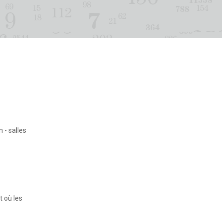
 - salles
t où les