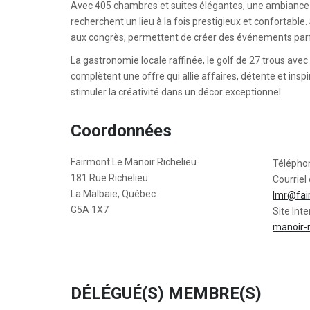
Avec 405 chambres et suites élégantes, une ambiance ch
recherchent un lieu à la fois prestigieux et confortabl
aux congrès, permettent de créer des événements parf
La gastronomie locale raffinée, le golf de 27 trous avec 
complètent une offre qui allie affaires, détente et ins
stimuler la créativité dans un décor exceptionnel.
Coordonnées
Fairmont Le Manoir Richelieu
Télépho
181 Rue Richelieu
Courriel 
La Malbaie, Québec
lmr@fai
G5A 1X7
Site Inte
manoir-r
DÉLÉGUÉ(S) MEMBRE(S)