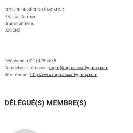
GROUPE DE SÉCURITÉ MGM INC.
975, rue Cormier
Drummondville,
J2C 2N5
Téléphone : (819) 478-4558
Courriel de l’entreprise :
mgm@mgmsecuritygroup.com
Site Internet :
http://www.mgmsecuritygroup.com
DÉLÉGUÉ(S) MEMBRE(S)