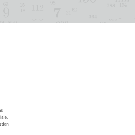
ns
ale,
stion