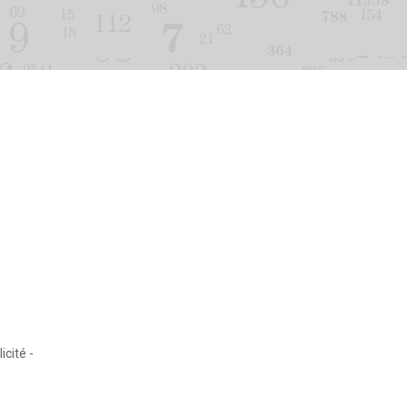
cité -