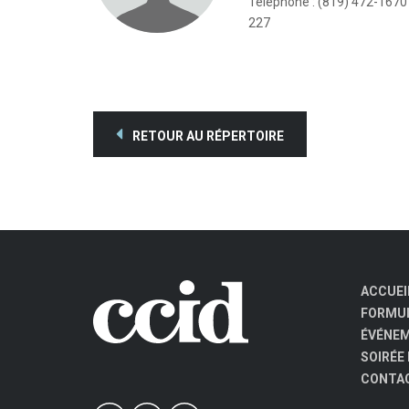
Téléphone : (819) 472-1670 
227
RETOUR AU RÉPERTOIRE
ACCUEI
FORMUL
ÉVÉNE
SOIRÉE
CONTA