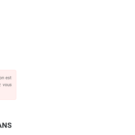
ion est
z vous
ANS