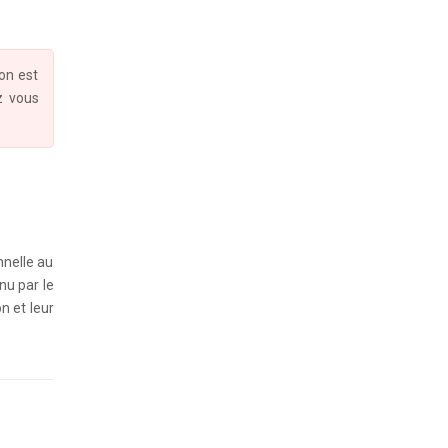
ion est
z vous
nnelle au
nu par le
n et leur