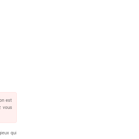
ion est
z vous
ieux qui