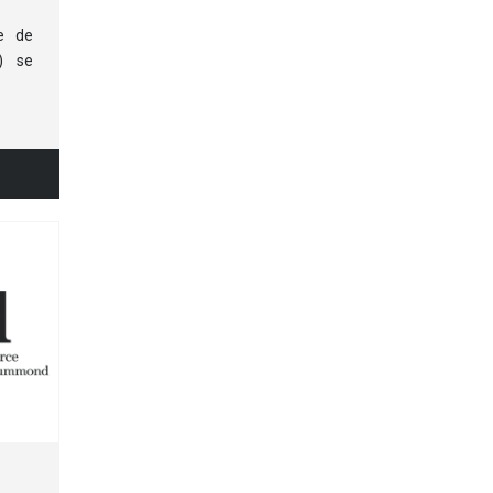
e de
) se