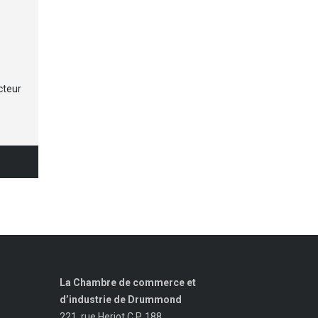
cteur
La Chambre de commerce et
d’industrie de Drummond
221, rue Heriot C.P. 188